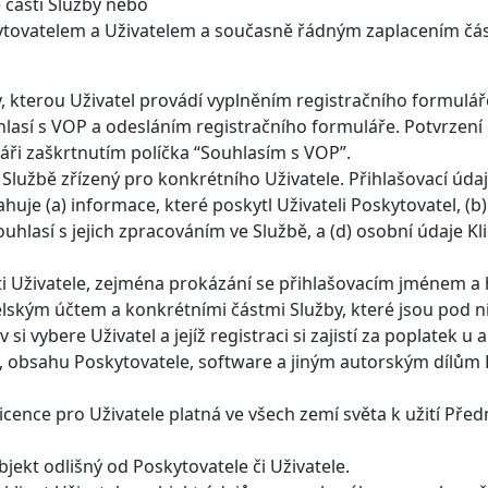
é části Služby nebo
ovatelem a Uživatelem a současně řádným zaplacením částk
, kterou Uživatel provádí vyplněním registračního formul
hlasí s VOP a odesláním registračního formuláře. Potvrzen
láři zaškrtnutím políčka “Souhlasím s VOP”.
Službě zřízený pro konkrétního Uživatele. Přihlašovací údaj
huje (a) informace, které poskytl Uživateli Poskytovatel, (b)
ouhlasí s jejich zpracováním ve Službě, a (d) osobní údaje Kli
ti Uživatele, zejména prokázání se přihlašovacím jménem a 
elským účtem a konkrétními částmi Služby, které jsou pod n
si vybere Uživatel a jejíž registraci si zajistí za poplatek u
ě, obsahu Poskytovatele, software a jiným autorským dílům 
icence pro Uživatele platná ve všech zemí světa k užití Pře
bjekt odlišný od Poskytovatele či Uživatele.