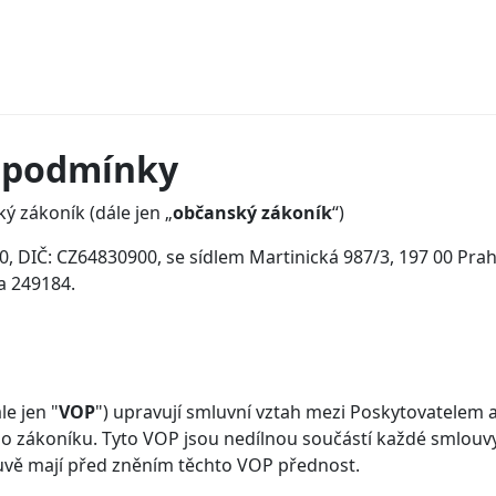
 podmínky
ký zákoník (dále jen „
občanský zákoník
“)
900, DIČ: CZ64830900, se sídlem Martinická 987/3, 197 00 Pr
a 249184.
e jen "
VOP
") upravují smluvní vztah mezi Poskytovatelem a
ho zákoníku. Tyto VOP jsou nedílnou součástí každé smlou
uvě mají před zněním těchto VOP přednost.