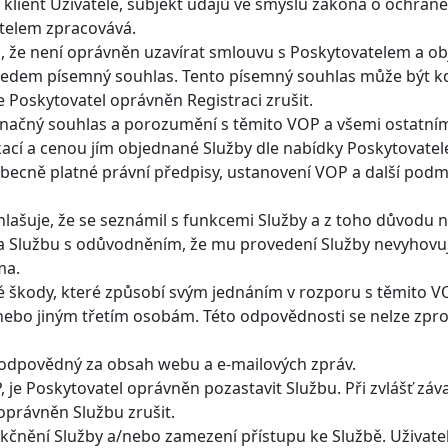
ní klient Uživatele, subjekt údajů ve smyslu zákona o ochran
atelem zpracovává.
ím, že není oprávněn uzavírat smlouvu s Poskytovatelem a o
předem písemný souhlas. Tento písemný souhlas může být kd
je Poskytovatel oprávněn Registraci zrušit.
noznačný souhlas a porozumění s těmito VOP a všemi ostatn
ací a cenou jím objednané Služby dle nabídky Poskytovatele.
ecně platné právní předpisy, ustanovení VOP a další podmí
lašuje, že se seznámil s funkcemi Služby a z toho důvodu 
za Službu s odůvodněním, že mu provedení Služby nevyhovuj
ma.
ré škody, které způsobí svým jednáním v rozporu s těmito
nebo jiným třetím osobám. Této odpovědnosti se nelze zpros
 zodpovědný za obsah webu a e-mailových zpráv.
OP, je Poskytovatel oprávněn pozastavit Službu. Při zvlášť
oprávněn Službu zrušit.
kčnění Služby a/nebo zamezení přístupu ke Službě. Uživat