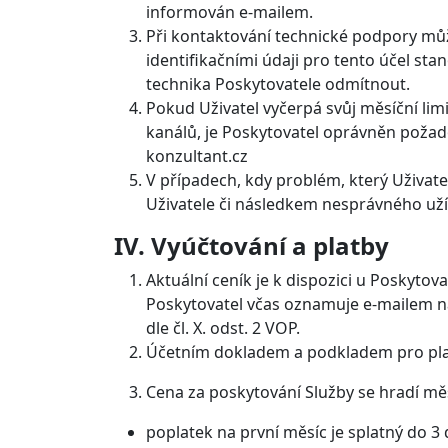
informován e-mailem.
Při kontaktování technické podpory může
identifikačními údaji pro tento účel st
technika Poskytovatele odmítnout.
Pokud Uživatel vyčerpá svůj měsíční li
kanálů, je Poskytovatel oprávněn požado
konzultant.cz
V případech, kdy problém, který Uživat
Uživatele či následkem nesprávného uží
IV. Vyúčtování a platby
Aktuální ceník je k dispozici u Poskyt
Poskytovatel včas oznamuje e-mailem n
dle čl. X. odst. 2 VOP.
Účetním dokladem a podkladem pro platb
Cena za poskytování Služby se hradí mě
poplatek na první měsíc je splatný do 3 