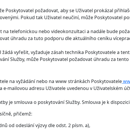
 Poskytovatel požadovat, aby se Uživatel prokázal přihlašo
anovenými. Pokud tak Uživatel neučiní, může Poskytovatel p
mit na telefonickou nebo videokonzultaci a nadále bude pož
vat úhradu za tuto podporu dle aktuálního ceníku víceprací
el žádá vyřešit, vyžaduje zásah technika Poskytovatele a t
vání Služby, může Poskytovatel požadovat úhradu za tento 
ovatele na vyžádání nebo na www stránkách Poskytovatele
ww
a e-mailovou adresu Uživatele uvedenou v Uživatelském ú
y je smlouva o poskytování Služby. Smlouva je k dispozici 
síčně, přičemž:
dnů od odeslání výzvy dle odst. 2 písm. a),