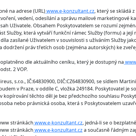
upné na adrese (URL)
www.e-konzultant.cz
, který se skládá 
voření, vedení, odesílání a správu mailové marketingové 
obsah Uživatele. Obsahem Poskytovatelem se rozumí zejména 
 Služby, která vytváří funkční rámec Služby (formu) a její
íla zasílané Uživatelem v souvislosti s užíváním Služby jako
á za dodržení práv třetích osob (zejména autorských) ke zv
poplatněno dle aktuálního ceníku, který je dostupný na
www.
odst. 2 VOP.
ireus, s.r.o., IČ:64830900, DIČ:CZ64830900, se sídlem Martin
udem v Praze, v oddíle C, vložka 249184. Poskytovatel je 
oliv kopírování těchto děl je bez předchozího souhlasu Posky
 osoba nebo právnická osoba, která s Poskytovatelem uzavř
 www stránkách
www.e-konzultant.cz
, jedná-li se o bezplatn
 www stránkách
www.e-konzultant.cz
a současně řádným zap