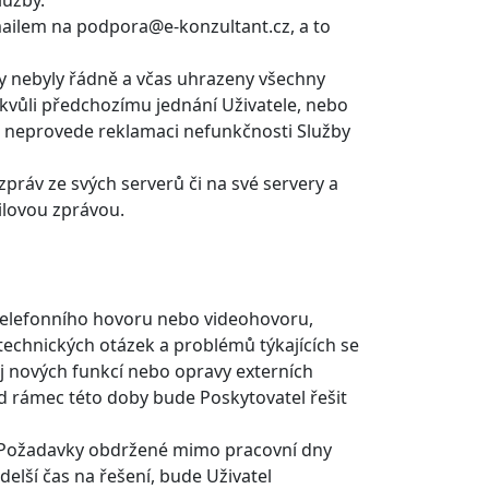
lužby.
mailem na podpora@e-konzultant.cz, a to
y nebyly řádně a včas uhrazeny všechny
kvůli předchozímu jednání Uživatele, nebo
neprovede reklamaci nefunkčnosti Služby
ráv ze svých serverů či na své servery a
ilovou zprávou.
telefonního hovoru nebo videohovoru,
technických otázek a problémů týkajících se
oj nových funkcí nebo opravy externích
d rámec této doby bude Poskytovatel řešit
. Požadavky obdržené mimo pracovní dny
delší čas na řešení, bude Uživatel