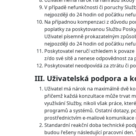
Uživatel nemá nárok na náhradu škody či
V případě nefunkčnosti či poruchy Služ
nejpozději do 24 hodin od počátku nefu
Na případnou kompenzaci z důvodu poruc
poplatky za poskytovanou Službu Poskyt
Uživatel písemně prokazatelným způso
nejpozději do 24 hodin od počátku nefu
Poskytovatel neručí vzhledem k povaze 
z/do své sítě a nenese odpovědnost za
Poskytovatel neodpovídá za ztrátu či p
III. Uživatelská podpora a
Uživatel má nárok na maximálně dvě ko
přičemž každá konzultace může trvat ma
využívání Služby, nikoli však práce, kt
programů a systémů. Ostatní dotazy, po
prostřednictvím e-mailové komunikace
Standardní reakční doba technické pod
budou řešeny následující pracovní den. V