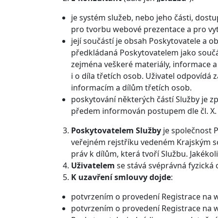
je systém služeb, nebo jeho části, dost
pro tvorbu webové prezentace a pro vyt
její součástí je obsah Poskytovatele a 
předkládaná Poskytovatelem jako součást
zejména veškeré materiály, informace a d
i o díla třetích osob. Uživatel odpovíd
informacím a dílům třetích osob.
poskytování některých částí Služby je z
předem informován postupem dle čl. X. 
Poskytovatelem Služby
je společnost P
veřejném rejstříku vedeném Krajským so
práv k dílům, která tvoří Službu. Jakék
Uživatelem
se stává svéprávná fyzická
K uzavření smlouvy dojde
:
potvrzením o provedení Registrace na
potvrzením o provedení Registrace na