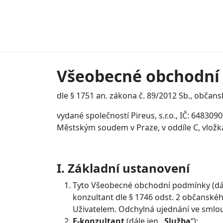
Všeobecné obchodní
dle § 1751 an. zákona č. 89/2012 Sb., občans
vydané společností Pireus, s.r.o., IČ: 64830
Městským soudem v Praze, v oddíle C, vložk
I. Základní ustanovení
Tyto Všeobecné obchodní podmínky (dál
konzultant dle § 1746 odst. 2 občanské
Uživatelem. Odchylná ujednání ve smlo
E-konzultant
(dále jen
„Služba
“):