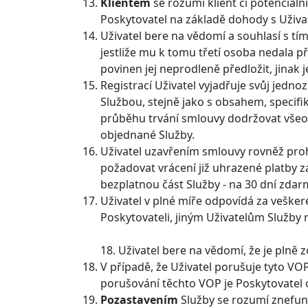
Klientem
se rozumí klient či potenciál
Poskytovatel na základě dohody s Uživ
Uživatel bere na vědomí a souhlasí s t
jestliže mu k tomu třetí osoba nedala 
povinen jej neprodleně předložit, jinak 
Registrací Uživatel vyjadřuje svůj jed
Službou, stejně jako s obsahem, specifik
průběhu trvání smlouvy dodržovat všeob
objednané Služby.
Uživatel uzavřením smlouvy rovněž proh
požadovat vrácení již uhrazené platby 
bezplatnou část Služby - na 30 dní zdar
Uživatel v plné míře odpovídá za veške
Poskytovateli, jiným Uživatelům Služby 
18. Uživatel bere na vědomí, že je plně
V případě, že Uživatel porušuje tyto V
porušování těchto VOP je Poskytovatel 
Pozastavením
Služby se rozumí znefun