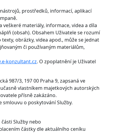
z nástrojů, prostředků, informací, aplikací
kampaně.
veškeré materiály, informace, videa a díla
 náplň (obsah). Obsahem Uživatele se rozumí
 texty, obrázky, videa apod., může se jednat
eřejňovaným či používaným materiálům,
e-konzultant.cz
. O zpoplatnění je Uživatel
ická 987/3, 197 00 Praha 9, zapsaná ve
současně vlastníkem majetkových autorských
tovatele přísně zakázáno.
e smlouvu o poskytování Služby.
é části Služby nebo
lacením částky dle aktuálního ceníku