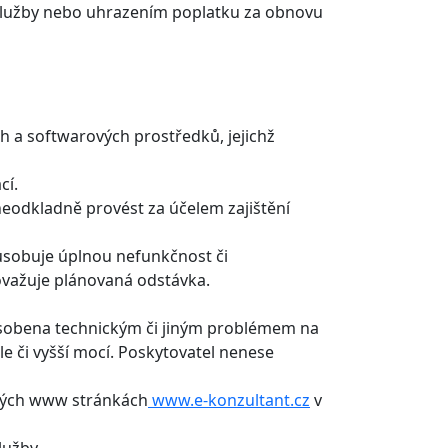
i Služby nebo uhrazením poplatku za obnovu
h a softwarových prostředků, jejichž
cí.
neodkladně provést za účelem zajištění
ůsobuje úplnou nefunkčnost či
ovažuje plánovaná odstávka.
ůsobena technickým či jiným problémem na
e či vyšší mocí. Poskytovatel nenese
svých www stránkách
www.e-konzultant.cz
v