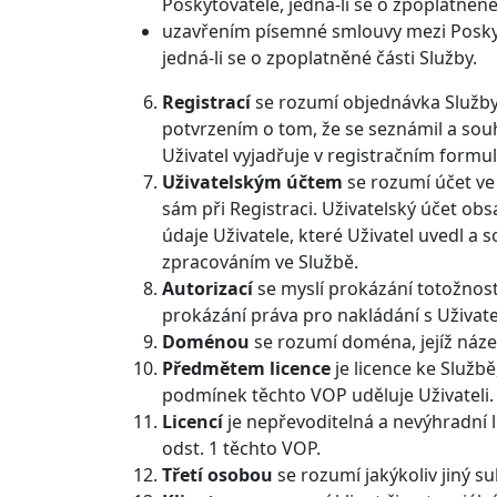
Poskytovatele, jedná-li se o zpoplatněn
uzavřením písemné smlouvy mezi Poskyt
jedná-li se o zpoplatněné části Služby.
Registrací
se rozumí objednávka Služby
potvrzením o tom, že se seznámil a sou
Uživatel vyjadřuje v registračním formu
Uživatelským účtem
se rozumí účet ve 
sám při Registraci. Uživatelský účet obsa
údaje Uživatele, které Uživatel uvedl a s
zpracováním ve Službě.
Autorizací
se myslí prokázání totožnos
prokázání práva pro nakládání s Uživat
Doménou
se rozumí doména, jejíž název 
Předmětem licence
je licence ke Služb
podmínek těchto VOP uděluje Uživateli.
Licencí
je nepřevoditelná a nevýhradní l
odst. 1 těchto VOP.
Třetí osobou
se rozumí jakýkoliv jiný su