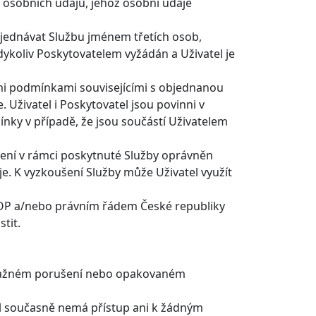
ě osobních údajů, jehož osobní údaje
bjednávat Službu jménem třetích osob,
ykoliv Poskytovatelem vyžádán a Uživatel je
ími podmínkami souvisejícími s objednanou
 Uživatel i Poskytovatel jsou povinni v
nky v případě, že jsou součástí Uživatelem
není v rámci poskytnuté Služby oprávněn
e. K vyzkoušení Služby může Uživatel využít
 VOP a/nebo právním řádem České republiky
tit.
 závažném porušení nebo opakovaném
el současně nemá přístup ani k žádným