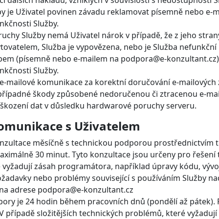
 dalších nákladů, vzniklých v souvislosti s nedostupností S
by je Uživatel povinen závadu reklamovat písemně nebo e-
nkčnosti Služby.
hy Služby nemá Uživatel nárok v případě, že z jeho stran
ovatelem, Služba je vypovězena, nebo je Služba nefunkční 
bem (písemně nebo e-mailem na podpora@e-konzultant.cz) 
nkčnosti Služby.
e-mailové komunikace za korektní doručování e-mailových zp
 případné škody způsobené nedoručenou či ztracenou e-ma
oškození dat v důsledku hardwarové poruchy serveru.
 komunikace s Uživatelem
nzultace měsíčně s technickou podporou prostřednictvím 
ximálně 30 minut. Tyto konzultace jsou určeny pro řešení 
eré vyžadují zásah programátora, například úpravy kódu, výv
žadavky nebo problémy související s používáním Služby na
 na adrese podpora@e-konzultant.cz
pory je 24 hodin během pracovních dnů (pondělí až pátek)
 případě složitějších technických problémů, které vyžadují 