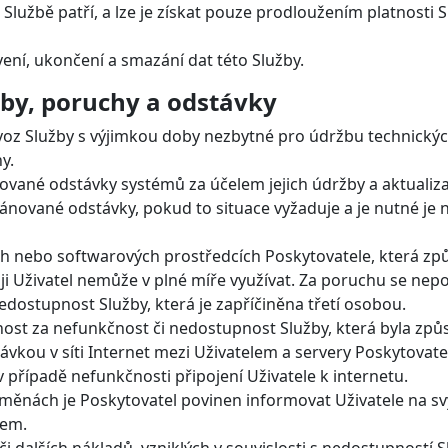
Službě patří, a lze je získat pouze prodloužením platnost
vení, ukončení a smazání dat této Služby.
žby, poruchy a odstávky
voz Služby s výjimkou doby nezbytné pro údržbu technickýc
y.
ované odstávky systémů za účelem jejich údržby a aktualiza
ánované odstávky, pokud to situace vyžaduje a je nutné je 
h nebo softwarových prostředcích Poskytovatele, která zp
i Uživatel nemůže v plné míře využívat. Za poruchu se nep
edostupnost Služby, která je zapříčiněna třetí osobou.
st za nefunkčnost či nedostupnost Služby, která byla zp
vkou v síti Internet mezi Uživatelem a servery Poskytovatel
případě nefunkčnosti připojení Uživatele k internetu.
změnách je Poskytovatel povinen informovat Uživatele na 
hem.