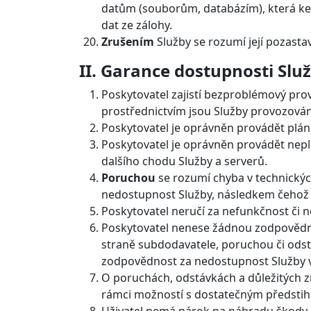
datům (souborům, databázím), která ke 
dat ze zálohy.
Zrušením
Služby se rozumí její pozasta
II. Garance dostupnosti Slu
Poskytovatel zajistí bezproblémový pro
prostřednictvím jsou Služby provozován
Poskytovatel je oprávněn provádět plán
Poskytovatel je oprávněn provádět nepl
dalšího chodu Služby a serverů.
Poruchou
se rozumí chyba v technickýc
nedostupnost Služby, následkem čehož j
Poskytovatel neručí za nefunkčnost či n
Poskytovatel nenese žádnou zodpovědno
straně subdodavatele, poruchou či odstá
zodpovědnost za nedostupnost Služby v 
O poruchách, odstávkách a důležitých 
rámci možností s dostatečným předsti